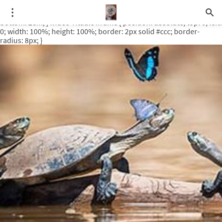
.video-rituale { position: relative; padding-bottom: 56.25%; /* 16:9
ratio */ height: 0; overflow: hidden; margin-top: 3em; margin-
bottom: 2em; } .video-rituale iframe { position: absolute; top: 0; left:
0; width: 100%; height: 100%; border: 2px solid #ccc; border-
radius: 8px; }