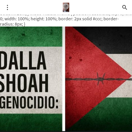
.video-rituale { position: relative; padding-bottom: 56.25%; /* 16:9
ratio */ height: 0; overflow: hidden; margin-top: 3em; margin-
bottom: 2em; } .video-rituale iframe { position: absolute; top: 0; left:
0; width: 100%; height: 100%; border: 2px solid #ccc; border-
radius: 8px; }