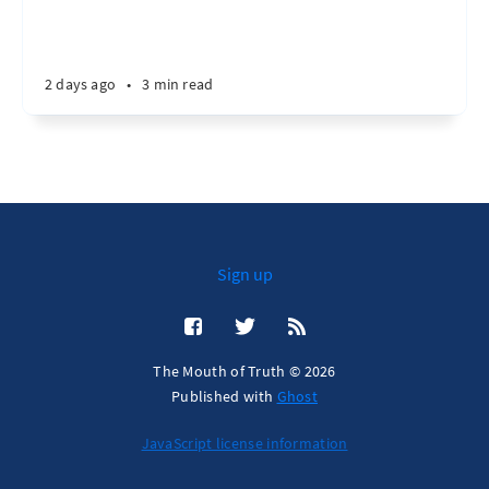
2 days ago
•
3 min read
Sign up
The Mouth of Truth © 2026
Published with
Ghost
JavaScript license information