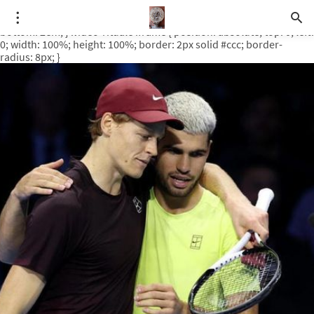
.video-rituale { position: relative; padding-bottom: 56.25%; /* 16:9
ratio */ height: 0; overflow: hidden; margin-top: 3em; margin-
bottom: 2em; } .video-rituale iframe { position: absolute; top: 0; left:
0; width: 100%; height: 100%; border: 2px solid #ccc; border-
radius: 8px; }