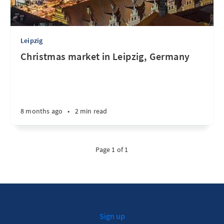
Leipzig
Christmas market in Leipzig, Germany
8 months ago
•
2 min read
Page 1 of 1
Sign up