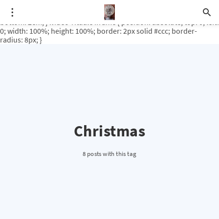
.video-rituale { position: relative; padding-bottom: 56.25%; /* 16:9
ratio */ height: 0; overflow: hidden; margin-top: 3em; margin-
bottom: 2em; } .video-rituale iframe { position: absolute; top: 0; left:
0; width: 100%; height: 100%; border: 2px solid #ccc; border-
radius: 8px; }
Christmas
8 posts with this tag