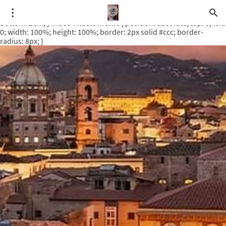
.video-rituale { position: relative; padding-bottom: 56.25%; /* 16:9
ratio */ height: 0; overflow: hidden; margin-top: 3em; margin-
bottom: 2em; } .video-rituale iframe { position: absolute; top: 0; left:
0; width: 100%; height: 100%; border: 2px solid #ccc; border-
radius: 8px; }