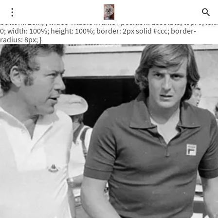
.video-rituale { position: relative; padding-bottom: 56.25%; /* 16:9
ratio */ height: 0; overflow: hidden; margin-top: 3em; margin-
bottom: 2em; } .video-rituale iframe { position: absolute; top: 0; left:
0; width: 100%; height: 100%; border: 2px solid #ccc; border-
radius: 8px; }