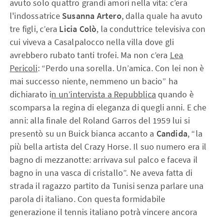
avuto solo quattro grandi amori nella vita: c’era
l'indossatrice
Susanna Artero
, dalla quale ha avuto
tre figli, c’era
Licia Colò
, la conduttrice televisiva con
cui viveva a Casalpalocco nella villa dove gli
avrebbero rubato tanti trofei. Ma non c’era
Lea
Pericoli
: “Perdo una sorella. Un’amica. Con lei non è
mai successo niente, nemmeno un bacio” ha
dichiarato i
n un’intervista a Repubblica
quando è
scomparsa la regina di eleganza di quegli anni. E che
anni: alla finale del Roland Garros del 1959 lui si
presentò su un Buick bianca accanto a
Candida
, “la
più bella artista del Crazy Horse. Il suo numero era il
bagno di mezzanotte: arrivava sul palco e faceva il
bagno in una vasca di cristallo”. Ne aveva fatta di
strada il ragazzo partito da Tunisi senza parlare una
parola di italiano. Con questa formidabile
generazione il tennis italiano potrà vincere ancora