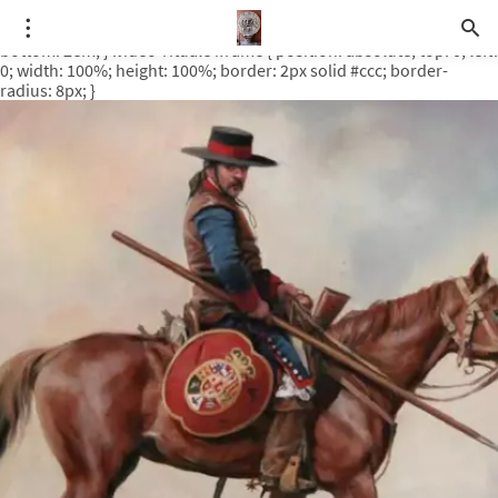
.video-rituale { position: relative; padding-bottom: 56.25%; /* 16:9
ratio */ height: 0; overflow: hidden; margin-top: 3em; margin-
bottom: 2em; } .video-rituale iframe { position: absolute; top: 0; left:
0; width: 100%; height: 100%; border: 2px solid #ccc; border-
radius: 8px; }