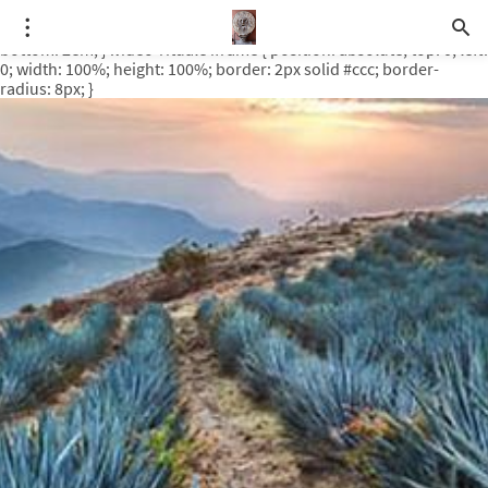
.video-rituale { position: relative; padding-bottom: 56.25%; /* 16:9
ratio */ height: 0; overflow: hidden; margin-top: 3em; margin-
bottom: 2em; } .video-rituale iframe { position: absolute; top: 0; left:
0; width: 100%; height: 100%; border: 2px solid #ccc; border-
radius: 8px; }