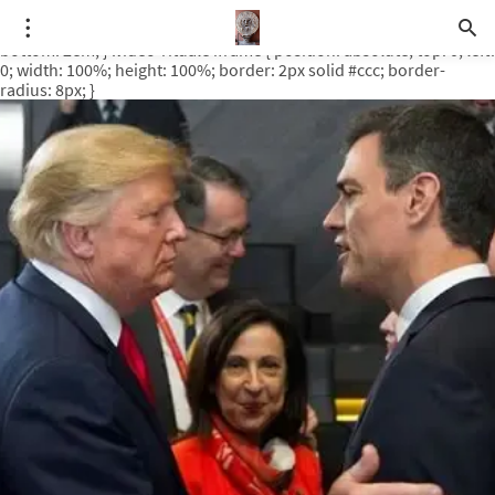
.video-rituale { position: relative; padding-bottom: 56.25%; /* 16:9
ratio */ height: 0; overflow: hidden; margin-top: 3em; margin-
bottom: 2em; } .video-rituale iframe { position: absolute; top: 0; left:
0; width: 100%; height: 100%; border: 2px solid #ccc; border-
radius: 8px; }