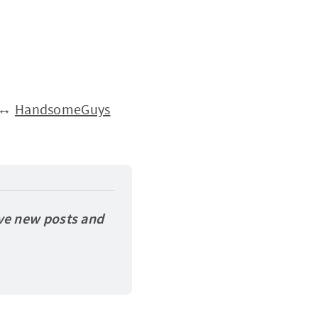
↔
HandsomeGuys
ve new posts and 
.