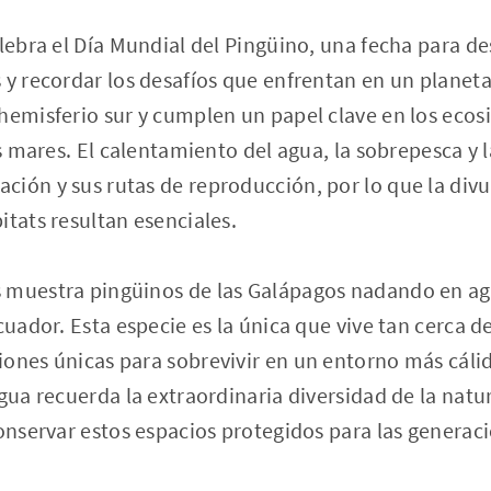
elebra el Día Mundial del Pingüino, una fecha para d
 y recordar los desafíos que enfrentan en un plane
hemisferio sur y cumplen un papel clave en los ecos
los mares. El calentamiento del agua, la sobrepesca y
ión y sus rutas de reproducción, por lo que la divu
itats resultan esenciales.
 muestra pingüinos de las Galápagos nadando en agu
cuador. Esta especie es la única que vive tan cerca d
ones únicas para sobrevivir en un entorno más cálid
gua recuerda la extraordinaria diversidad de la natur
conservar estos espacios protegidos para las generaci