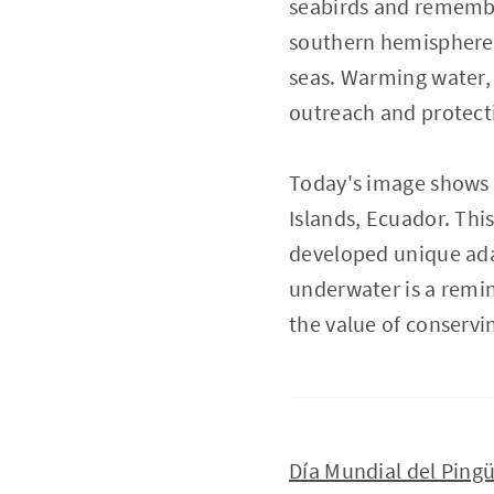
seabirds and remembe
southern hemisphere a
seas. Warming water, 
outreach and protecti
Today's image shows 
Islands, Ecuador. This
developed unique ada
underwater is a remin
the value of conservi
Día Mundial del Ping