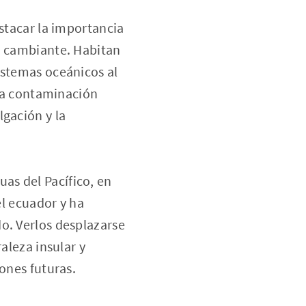
estacar la importancia
ta cambiante. Habitan
istemas oceánicos al
 la contaminación
lgación y la
as del Pacífico, en
el ecuador y ha
o. Verlos desplazarse
aleza insular y
ones futuras.