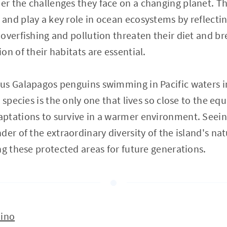
r the challenges they face on a changing planet. Th
nd play a key role in ocean ecosystems by reflectin
overfishing and pollution threaten their diet and br
on of their habitats are essential.
us Galapagos penguins swimming in Pacific waters i
 species is the only one that lives so close to the eq
ptations to survive in a warmer environment. See
der of the extraordinary diversity of the island's na
ng these protected areas for future generations.
üino