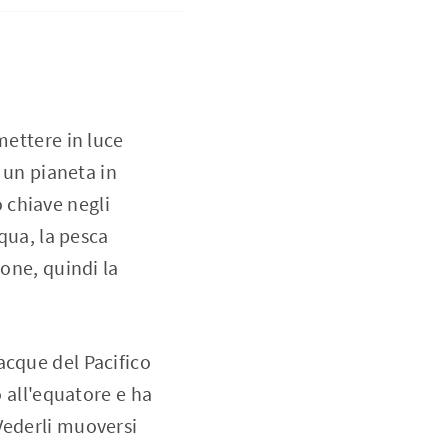
mettere in luce
u un pianeta in
 chiave negli
cqua, la pesca
ione, quindi la
acque del Pacifico
o all'equatore e ha
Vederli muoversi