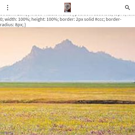
.video-rituale { position: relative; padding-bottom: 56.25%; /* 16:9
ratio */ height: 0; overflow: hidden; margin-top: 3em; margin-
bottom: 2em; } .video-rituale iframe { position: absolute; top: 0; left:
0; width: 100%; height: 100%; border: 2px solid #ccc; border-
radius: 8px; }