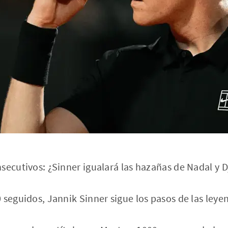
secutivos: ¿Sinner igualará las hazañas de Nadal y 
 seguidos, Jannik Sinner sigue los pasos de las leye