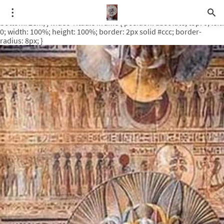
.video-rituale { position: relative; padding-bottom: 56.25%; /* 16:9
ratio */ height: 0; overflow: hidden; margin-top: 3em; margin-
bottom: 2em; } .video-rituale iframe { position: absolute; top: 0; left:
0; width: 100%; height: 100%; border: 2px solid #ccc; border-
radius: 8px; }