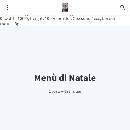
.video-rituale { position: relative; padding-bottom: 56.25%; /* 16:9
ratio */ height: 0; overflow: hidden; margin-top: 3em; margin-
bottom: 2em; } .video-rituale iframe { position: absolute; top: 0; left:
0; width: 100%; height: 100%; border: 2px solid #ccc; border-
radius: 8px; }
Menù di Natale
2 posts with this tag