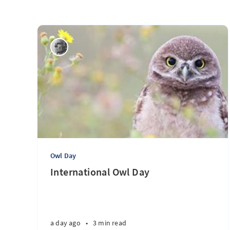
Owl Day
International Owl Day
a day ago
•
3 min read