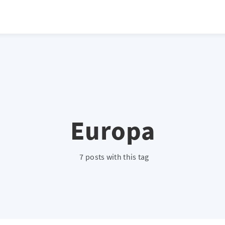
atio */ height: 0; overflow: hidden; margin-top: 3em; margin-bottom: 2
x; }
Europa
7 posts with this tag