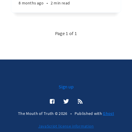
8 months ago
•
2 min read
Page 1 of 1
Sign up
The Mouth of Truth © 2026
•
Published with
Ghost
JavaScript license information