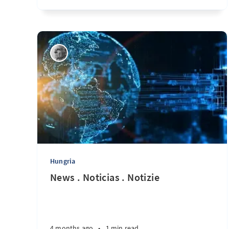
Hungria
News . Noticias . Notizie
4 months ago
•
1 min read