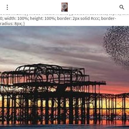
.video-rituale { position: relative; padding-bottom: 56.25%; /* 16:9
ratio */ height: 0; overflow: hidden; margin-top: 3em; margin-
bottom: 2em; } .video-rituale iframe { position: absolute; top: 0; left:
0; width: 100%; height: 100%; border: 2px solid #ccc; border-
radius: 8px; }