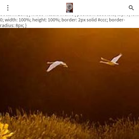
.video-rituale { position: relative; padding-bottom: 56.25%; /* 16:9
ratio */ height: 0; overflow: hidden; margin-top: 3em; margin-
bottom: 2em; } .video-rituale iframe { position: absolute; top: 0; left:
0; width: 100%; height: 100%; border: 2px solid #ccc; border-
radius: 8px; }