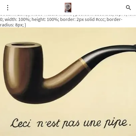
.video-rituale { position: relative; padding-bottom: 56.25%; /* 16:9
ratio */ height: 0; overflow: hidden; margin-top: 3em; margin-
bottom: 2em; } .video-rituale iframe { position: absolute; top: 0; left:
0; width: 100%; height: 100%; border: 2px solid #ccc; border-
radius: 8px; }