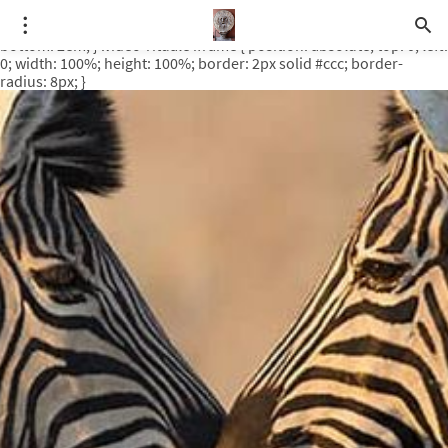
.video-rituale { position: relative; padding-bottom: 56.25%; /* 16:9
ratio */ height: 0; overflow: hidden; margin-top: 3em; margin-
bottom: 2em; } .video-rituale iframe { position: absolute; top: 0; left:
0; width: 100%; height: 100%; border: 2px solid #ccc; border-
radius: 8px; }