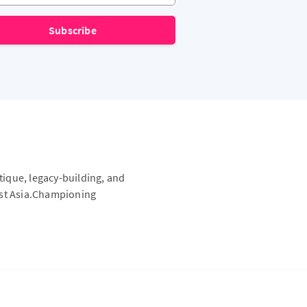
Subscribe
itique, legacy-building, and
ast Asia.Championing