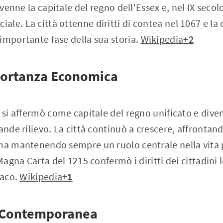
divenne la capitale del regno dell'Essex e, nel IX seco
le. La città ottenne diritti di contea nel 1067 e la 
importante fase della sua storia.
Wikipedia
+2
portanza Economica
a si affermò come capitale del regno unificato e div
rande rilievo. La città continuò a crescere, affronta
 ma mantenendo sempre un ruolo centrale nella vita 
 Magna Carta del 1215 confermò i diritti dei cittadini 
daco.
Wikipedia
+1
 Contemporanea