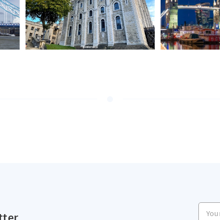
Your e
tter