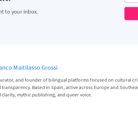
ht to your inbox.
anco Maitilasso Grossi
curator, and founder of bilingual platforms focused on cultural cr
al transparency. Based in Spain, active across Europe and Southe
l clarity, mythic publishing, and queer voice.