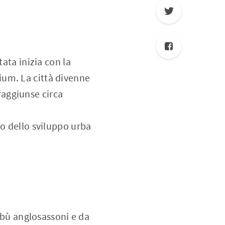
ata inizia con la
ium. La città divenne
aggiunse circa
io dello sviluppo urba
ribù anglosassoni e da