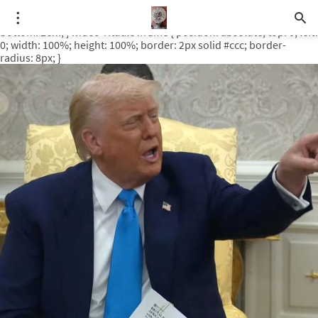
.video-rituale { position: relative; padding-bottom: 56.25%; /* 16:9
ratio */ height: 0; overflow: hidden; margin-top: 3em; margin-
bottom: 2em; } .video-rituale iframe { position: absolute; top: 0; left:
0; width: 100%; height: 100%; border: 2px solid #ccc; border-
radius: 8px; }