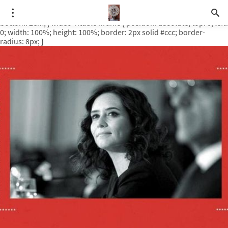
.video-rituale { position: relative; padding-bottom: 56.25%; /* 16:9
ratio */ height: 0; overflow: hidden; margin-top: 3em; margin-
bottom: 2em; } .video-rituale iframe { position: absolute; top: 0; left:
0; width: 100%; height: 100%; border: 2px solid #ccc; border-
radius: 8px; }