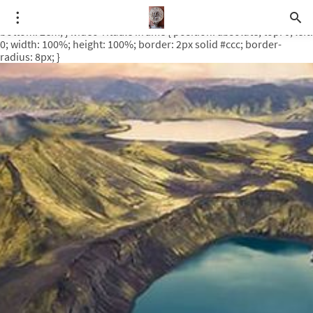
.video-rituale { position: relative; padding-bottom: 56.25%; /* 16:9
ratio */ height: 0; overflow: hidden; margin-top: 3em; margin-
bottom: 2em; } .video-rituale iframe { position: absolute; top: 0; left:
0; width: 100%; height: 100%; border: 2px solid #ccc; border-
radius: 8px; }