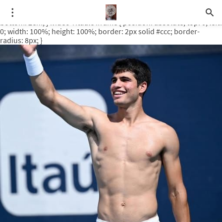
.video-rituale { position: relative; padding-bottom: 56.25%; /* 16:9
ratio */ height: 0; overflow: hidden; margin-top: 3em; margin-
bottom: 2em; } .video-rituale iframe { position: absolute; top: 0; left:
0; width: 100%; height: 100%; border: 2px solid #ccc; border-
radius: 8px; }