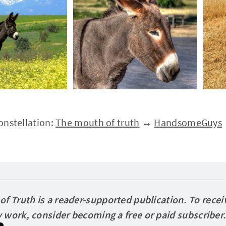
constellation:
The mouth of truth
↔
HandsomeGuys
f Truth is a reader-supported publication. To recei
 work, consider becoming a free or paid
subscriber