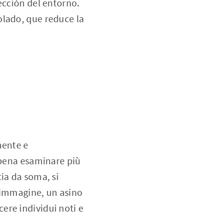
ección del entorno.
olado, que reduce la
mente e
 pena esaminare più
ia da soma, si
l'immagine, un asino
scere individui noti e