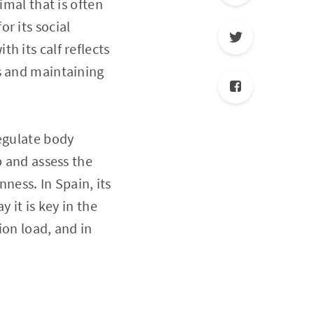
imal that is often
r its social
h its calf reflects
s and maintaining
regulate body
p and assess the
nness. In Spain, its
 it is key in the
ion load, and in