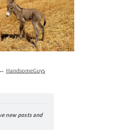
↔
HandsomeGuys
ve new posts and 
.