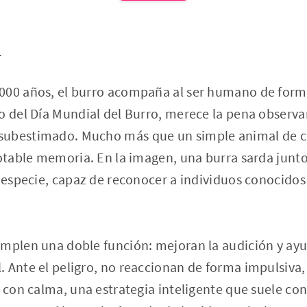
o
000 años, el burro acompaña al ser humano de form
o del Día Mundial del Burro, merece la pena observ
ubestimado. Mucho más que un simple animal de ca
otable memoria. En la imagen, una burra sarda junto a
a especie, capaz de reconocer a individuos conocido
mplen una doble función: mejoran la audición y ayu
 Ante el peligro, no reaccionan de forma impulsiva,
n con calma, una estrategia inteligente que suele co