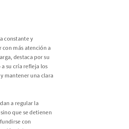
a constante y
ar con más atención a
rga, destaca por su
 su cría refleja los
s y mantener una clara
dan a regular la
 sino que se detienen
nfundirse con