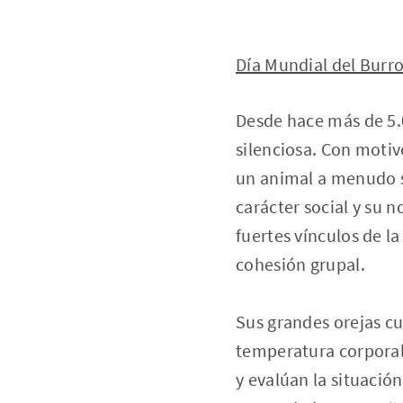
Día Mundial del Burr
Desde hace más de 5.
silenciosa. Con motiv
un animal a menudo s
carácter social y su n
fuertes vínculos de l
cohesión grupal.
Sus grandes orejas cu
temperatura corporal.
y evalúan la situació