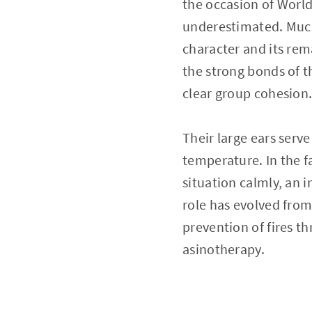
the occasion of World 
underestimated. Much 
character and its rem
the strong bonds of t
clear group cohesion
Their large ears serv
temperature. In the f
situation calmly, an i
role has evolved from 
prevention of fires t
asinotherapy.