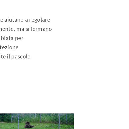
 e aiutano a regolare
amente, ma si fermano
mbiata per
otezione
te il pascolo