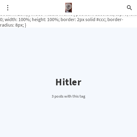
.video-rituale { position: relative; padding-bottom: 56.25%; /* 16:9
ratio */ height: 0; overflow: hidden; margin-top: 3em; margin-
bottom: 2em; } .video-rituale iframe { position: absolute; top: 0; left:
0; width: 100%; height: 100%; border: 2px solid #ccc; border-
radius: 8px; }
Hitler
3 posts with this tag