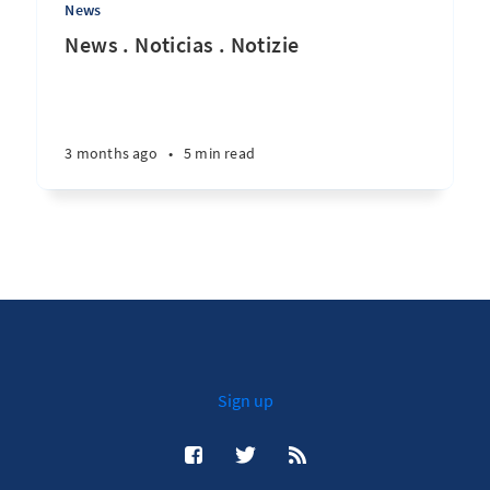
News
News . Noticias . Notizie
3 months ago
•
5 min read
Sign up