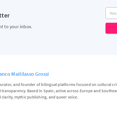
Your e
tter
ht to your inbox.
anco Maitilasso Grossi
curator, and founder of bilingual platforms focused on cultural cr
al transparency. Based in Spain, active across Europe and Southe
l clarity, mythic publishing, and queer voice.