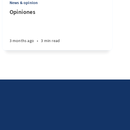
News & opinion
Opiniones
3 months ago
•
3 min read