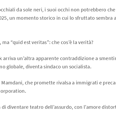
occhiali da sole neri, i suoi occhi non potrebbero che
2025, un momento storico in cui lo sfruttato sembra 
ma “quid est veritas”: che cos’è la verità?
k arriva un’altra apparente contraddizione a smentire
mo globale, diventa sindaco un socialista.
an Mamdani, che promette rivalsa a immigrati e precar
corporation.
di diventare teatro dell’assurdo, con l’amore distort