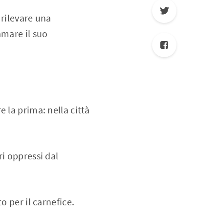
 rilevare una
amare il suo
 la prima: nella città
i oppressi dal
o per il carnefice.