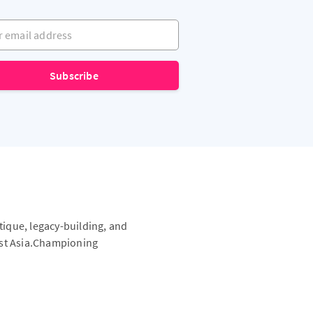
mail address
Subscribe
itique, legacy-building, and
ast Asia.Championing